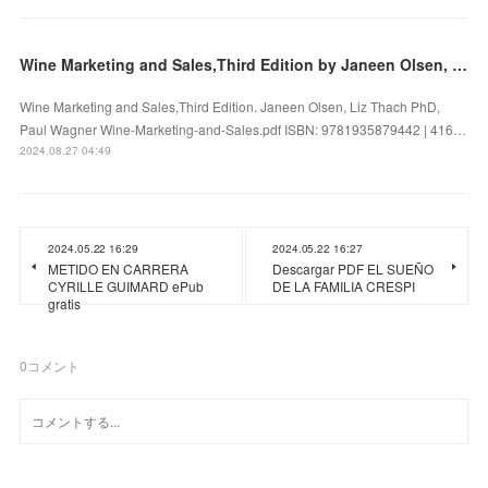
Wine Marketing and Sales,Third Edition by Janeen Olsen, Liz Thach PhD, Paul Wagner on Ipad
Wine Marketing and Sales,Third Edition. Janeen Olsen, Liz Thach PhD,
Paul Wagner Wine-Marketing-and-Sales.pdf ISBN: 9781935879442 | 416…
2024.08.27 04:49
2024.05.22 16:29
2024.05.22 16:27
METIDO EN CARRERA
Descargar PDF EL SUEÑO
CYRILLE GUIMARD ePub
DE LA FAMILIA CRESPI
gratis
0
コメント