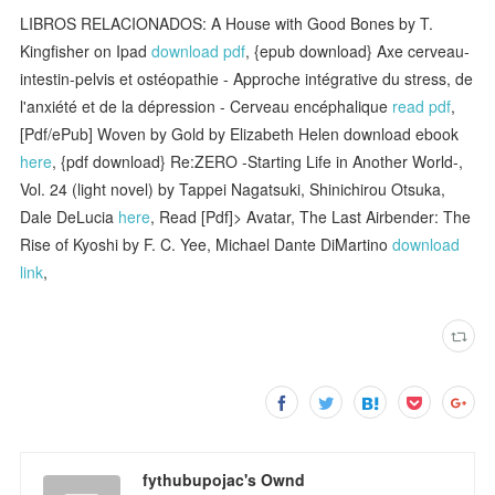
LIBROS RELACIONADOS: A House with Good Bones by T.
Kingfisher on Ipad
download pdf
, {epub download} Axe cerveau-
intestin-pelvis et ostéopathie - Approche intégrative du stress, de
l'anxiété et de la dépression - Cerveau encéphalique
read pdf
,
[Pdf/ePub] Woven by Gold by Elizabeth Helen download ebook
here
, {pdf download} Re:ZERO -Starting Life in Another World-,
Vol. 24 (light novel) by Tappei Nagatsuki, Shinichirou Otsuka,
Dale DeLucia
here
, Read [Pdf]> Avatar, The Last Airbender: The
Rise of Kyoshi by F. C. Yee, Michael Dante DiMartino
download
link
,
fythubupojac's Ownd