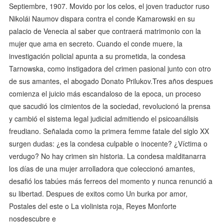
Septiembre, 1907. Movido por los celos, el joven traductor ruso
Nikolái Naumov dispara contra el conde Kamarowski en su
palacio de Venecia al saber que contraerá matrimonio con la
mujer que ama en secreto. Cuando el conde muere, la
investigación policial apunta a su prometida, la condesa
Tarnowska, como instigadora del crimen pasional junto con otro
de sus amantes, el abogado Donato Prilukov.Tres años despues
comienza el juicio más escandaloso de la epoca, un proceso
que sacudió los cimientos de la sociedad, revolucionó la prensa
y cambió el sistema legal judicial admitiendo el psicoanálisis
freudiano. Señalada como la primera femme fatale del siglo XX
surgen dudas: ¿es la condesa culpable o inocente? ¿Víctima o
verdugo? No hay crimen sin historia. La condesa malditanarra
los días de una mujer arrolladora que coleccionó amantes,
desafió los tabúes más ferreos del momento y nunca renunció a
su libertad. Despues de exitos como Un burka por amor,
Postales del este o La violinista roja, Reyes Monforte
nosdescubre e